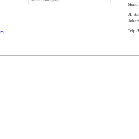
Gedun
a
Jl. S
Jakar
Telp.
om