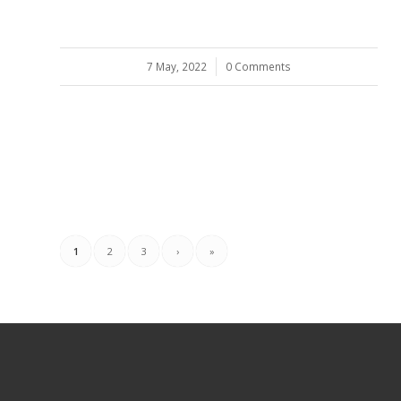
7 May, 2022
/
0 Comments
1
2
3
›
»