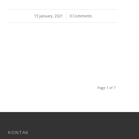
15 January, 2021
/
0 Comments
Page 1 of 7
KONTAK