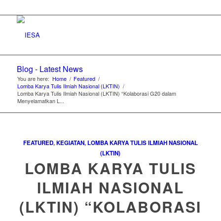
Blog - Latest News
You are here:
Home
/
Featured
/
Lomba Karya Tulis Ilmiah Nasional (LKTIN)
/
Lomba Karya Tulis Ilmiah Nasional (LKTIN) “Kolaborasi G20 dalam
Menyelamatkan L...
FEATURED
,
KEGIATAN
,
LOMBA KARYA TULIS ILMIAH NASIONAL
(LKTIN)
LOMBA KARYA TULIS
ILMIAH NASIONAL
(LKTIN) “KOLABORASI